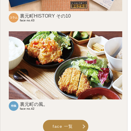
裏元町HISTORY その10
コラム
face no.43
裏元町の風。
特集
face no.42
face 一覧