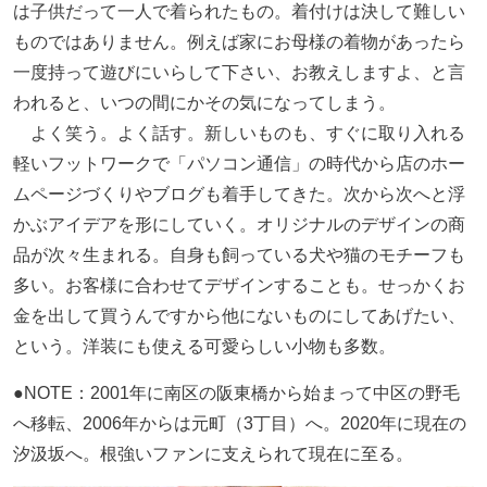
は子供だって一人で着られたもの。着付けは決して難しい
ものではありません。例えば家にお母様の着物があったら
一度持って遊びにいらして下さい、お教えしますよ、と言
われると、いつの間にかその気になってしまう。
よく笑う。よく話す。新しいものも、すぐに取り入れる
軽いフットワークで「パソコン通信」の時代から店のホー
ムページづくりやブログも着手してきた。次から次へと浮
かぶアイデアを形にしていく。オリジナルのデザインの商
品が次々生まれる。自身も飼っている犬や猫のモチーフも
多い。お客様に合わせてデザインすることも。せっかくお
金を出して買うんですから他にないものにしてあげたい、
という。洋装にも使える可愛らしい小物も多数。
●NOTE：2001年に南区の阪東橋から始まって中区の野毛
へ移転、2006年からは元町（3丁目）へ。2020年に現在の
汐汲坂へ。根強いファンに支えられて現在に至る。