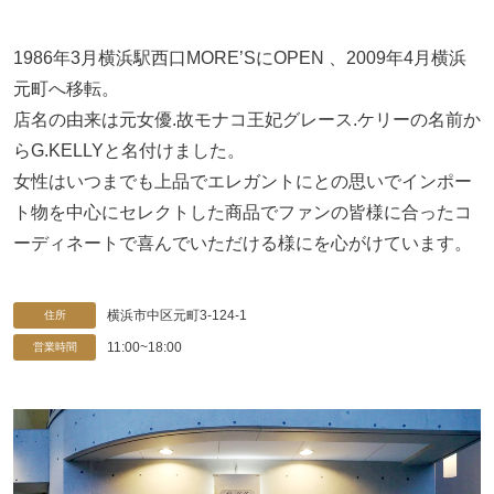
1986年3月横浜駅西口MORE’SにOPEN 、2009年4月横浜
元町へ移転。
店名の由来は元女優.故モナコ王妃グレース.ケリーの名前か
らG.KELLYと名付けました。
女性はいつまでも上品でエレガントにとの思いでインポー
ト物を中心にセレクトした商品でファンの皆様に合ったコ
ーディネートで喜んでいただける様にを心がけています。
横浜市中区元町3-124-1
住所
11:00~18:00
営業時間